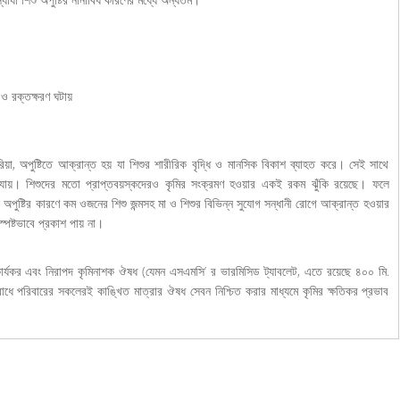
 ও রক্তক্ষরণ ঘটায়
িয়া, অপুষ্টিতে আক্রান্ত হয় যা শিশুর শারীরিক বৃদ্ধি ও মানসিক বিকাশ ব্যাহত করে। সেই সাথে
 যায়। শিশুদের মতো প্রাপ্তবয়স্কদেরও কৃমির সংক্রমণ হওয়ার একই রকম ঝুঁকি রয়েছে। ফলে
ায় অপুষ্টির কারণে কম ওজনের শিশু জন্মসহ মা ও শিশুর বিভিন্ন সুযোগ সন্ধানী রোগে আক্রান্ত হওয়ার
স্পষ্টভাবে প্রকাশ পায় না।
কার্যকর এবং নিরাপদ কৃমিনাশক ঔষধ (যেমন এসএমসি’ র ভারমিসিড ট্যাবলেট, এতে রয়েছে ৪০০ মি.
ে পরিবারের সকলেরই কাঙ্খিত মাত্রার ঔষধ সেবন নিশ্চিত করার মাধ্যমে কৃমির ক্ষতিকর প্রভাব