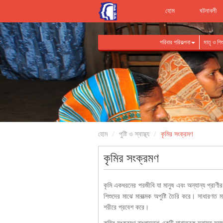
হোম
ঘটনাবলী
পরিবার পরিকল্পনা
মাতৃ ও শিশু 
হোম
পুষ্টি ও স্বাস্থ্য
কৃমির সংক্রমণ
কৃমির সংক্রমণ
কৃমি একধরনের পরজীবি যা মানুষ এবং অন্যান্য প্রাণীর
শিশুদের মাঝে মারাত্মক অপুষ্টি তৈরি করে। সাধার
শরীরে প্রবেশ করে।
কৃমির সংক্রমণ বাংলাদেশে একটি মারাত্বক স্বাস্থ্য সমস