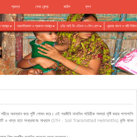
প্রবন্ধ
সেবা কেন্দ্র
জরিপ
ব্লগ
স্বাস্থ্য
বয়ঃসন্ধিকাল ও প্রজনন স্বাস্থ্য
এইচ আই ভি এইডস ও যৌন রোগ
জেন্ডার ধারণা ও নারী নির্য
 শরীরে অবস্থান করে পুষ্টি শোষন করে। এই পরজীবি নানাবিধ শারিরীক সমস্যা সৃষ্টি করার পাশাপাশি
ণত মাটি ও খাদ্য হতে সংক্রমণের মাধ্যমে (STH - Soil Transmitted Helminths) কৃমি মানব
্যাযা শিশু অপুষ্টির নানাবিধ কারণের মধ্যে অন্যতম।