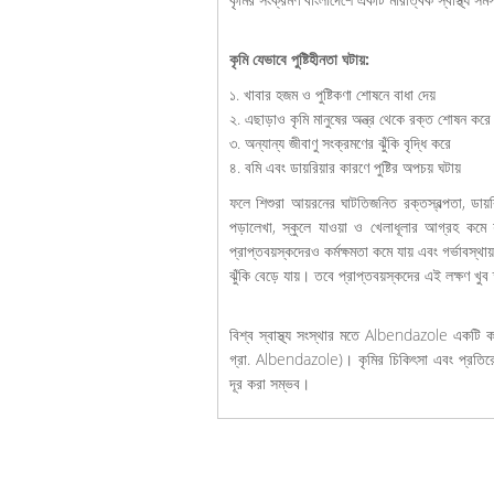
কৃমি যেভাবে পুষ্টিহীনতা ঘটায়:
১. খাবার হজম ও পুষ্টিকণা শোষনে বাধা দেয়
২. এছাড়াও কৃমি মানুষের অন্ত্র থেকে রক্ত শোষন করে
৩. অন্যান্য জীবাণু সংক্রমণের ঝুঁকি বৃদ্ধি করে
৪. বমি এবং ডায়রিয়ার কারণে পুষ্টির অপচয় ঘটায়
ফলে শিশুরা আয়রনের ঘাটতিজনিত রক্তস্বল্পতা, ডায়র
পড়ালেখা, স্কুলে যাওয়া ও খেলাধূলার আগ্রহ কমে
প্রাপ্তবয়স্কদেরও কর্মক্ষমতা কমে যায় এবং গর্ভাবস্থ
ঝুঁকি বেড়ে যায়। তবে প্রাপ্তবয়স্কদের এই লক্ষণ খুব 
বিশ্ব স্বাস্থ্য সংস্থার মতে Albendazole একটি 
গ্রা. Albendazole)। কৃমির চিকিৎসা এবং প্রতিরোধ
দূর করা সম্ভব।